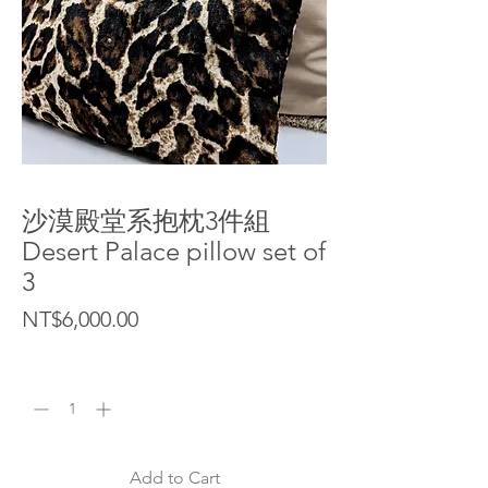
沙漠殿堂系抱枕3件組
Desert Palace pillow set of
3
Price
NT$6,000.00
Quantity
*
Add to Cart