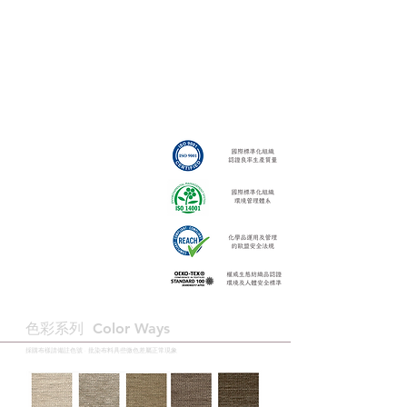
色彩系列 ​Color Ways
採購布樣請備註色號 · 批染布料具些微色差屬正常現象