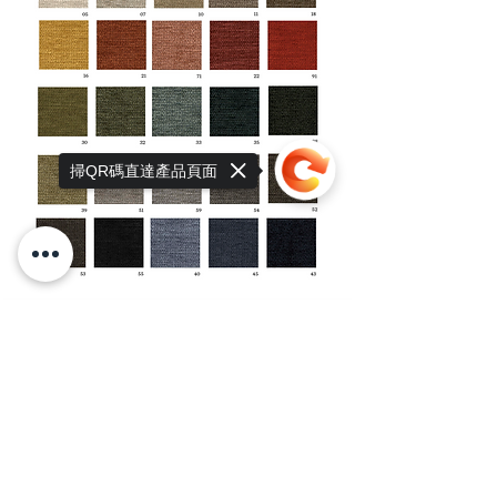
掃QR碼直達產品頁面
Sorry, the checkout page does not
support sharing
Copied to clipboard