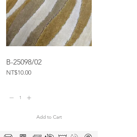
B-25098/02
Price
NT$10.00
Quantity
*
Add to Cart