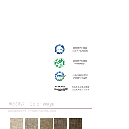
色彩系列 ​Color Ways
採購布樣請備註色號 · 批染布料具些微色差屬正常現象