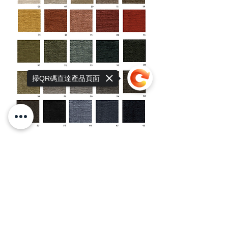
掃QR碼直達產品頁面
Sorry, the checkout page does not
support sharing
Copied to clipboard