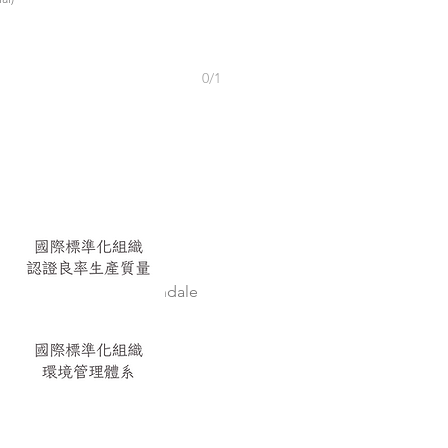
0/1
Add to Cart
Width
Origin
Martindale
Light Fastness
Pilling Test