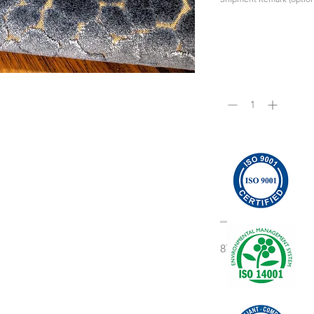
Quantity
*
Composition
87%VI 13%PL