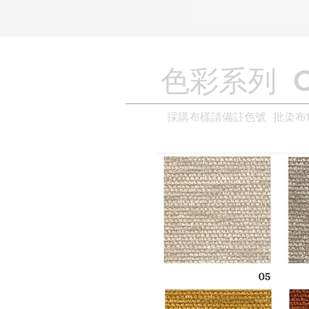
色彩系列 ​Co
採購布樣請備註色號 · 批染