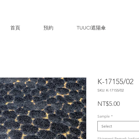
首頁
預約
TUUCI遮陽傘
K-17155/02
SKU: K-17155/02
Price
NT$5.00
Sample
*
Select
Shipment Remark (option