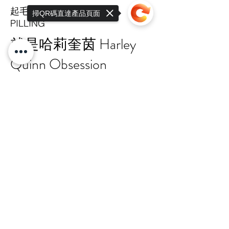
起毛球係數
掃QR碼直達產品頁面
PILLING
就是哈莉奎茵 Harley
Quinn Obsession
Sorry, the checkout page does not
support sharing
Copied to clipboard
TAIPEI HQ Mon-Fri 9:00-17:30
+886 · 2 · 2717 · 6178
N.18-1, Lane 303, Sec.3, Nangking East
Rd.,
Songshan Dist., Taipei, 105 Taiwan R.O.C
總公司 嘉锋有限公司