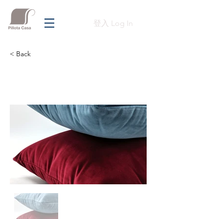
登入 Log In
< Back
Previous
Next