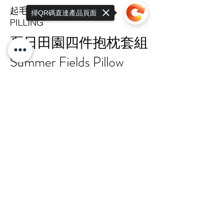
起毛球係數
掃QR碼直達產品頁面
PILLING
夏日田園四件抱枕套組
Summer Fields Pillow
Case Set
Sorry, the checkout page does not
support sharing
Copied to clipboard
20% OFF
TAIPEI HQ Mon-Fri 9:00-17:30
+886 · 2 · 2717 · 6178
N.18-1, Lane 303, Sec.3, Nangking East
Rd.,
Songshan Dist., Taipei, 105 Taiwan R.O.C
總公司 嘉锋有限公司