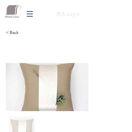
登入 Log In
< Back
Previous
Next