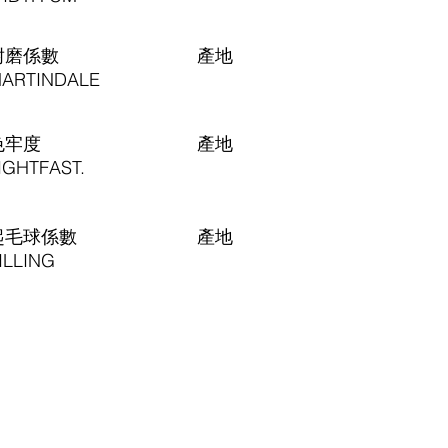
耐磨係數
​產地
ARTINDALE
色牢度
​產地
IGHTFAST.
起毛球係數
​產地
ILLING