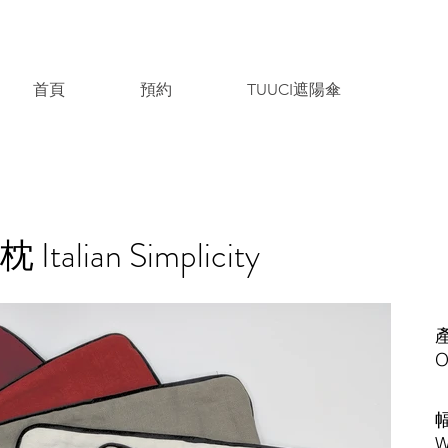
首頁
預約
TUUCI遮陽傘
lian Simplicity
​
O
​
W