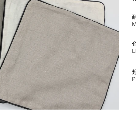
M
L
P