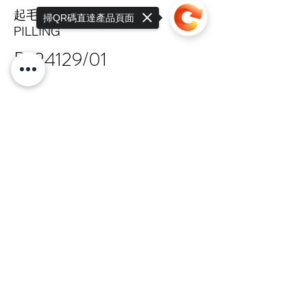
起毛球係數
掃QR碼直達產品頁面
PILLING
B-24129/01
Sorry, the checkout page does not
support sharing
Copied to clipboard
TAIPEI HQ Mon-Fri 9:00-17:30
+886 · 2 · 2717 · 6178
N.18-1, Lane 303, Sec.3, Nangking East
Rd.,
Songshan Dist., Taipei, 105 Taiwan R.O.C
總公司 嘉锋有限公司