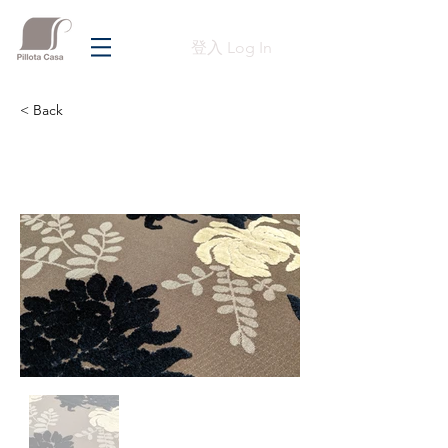
登入 Log In
< Back
Previous
Next