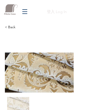
登入 Log In
< Back
Previous
Next