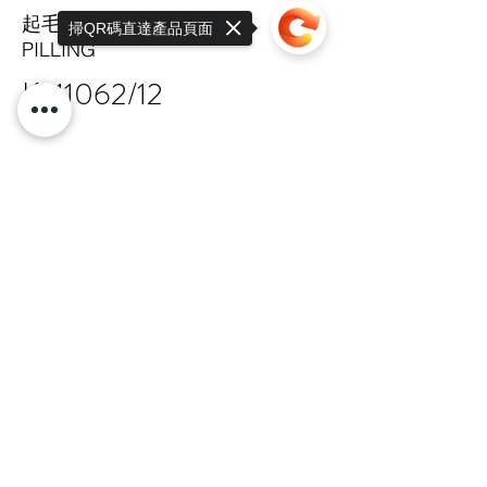
起毛球係數
掃QR碼直達產品頁面
PILLING
K-11062/12
Sorry, the checkout page does not
support sharing
Copied to clipboard
TAIPEI HQ Mon-Fri 9:00-17:30
+886 · 2 · 2717 · 6178
N.18-1, Lane 303, Sec.3, Nangking East
Rd.,
Songshan Dist., Taipei, 105 Taiwan R.O.C
總公司 嘉锋有限公司