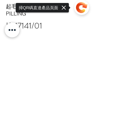
起毛球係數
掃QR碼直達產品頁面
PILLING
K-17141/01
Sorry, the checkout page does not
support sharing
Copied to clipboard
HIT
TAIPEI HQ Mon-Fri 9:00-17:30
+886 · 2 · 2717 · 6178
N.18-1, Lane 303, Sec.3, Nangking East
Rd.,
Songshan Dist., Taipei, 105 Taiwan R.O.C
總公司 嘉锋有限公司