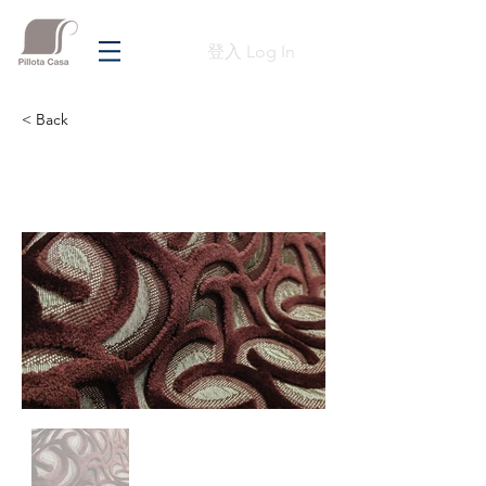
登入 Log In
< Back
Previous
Next