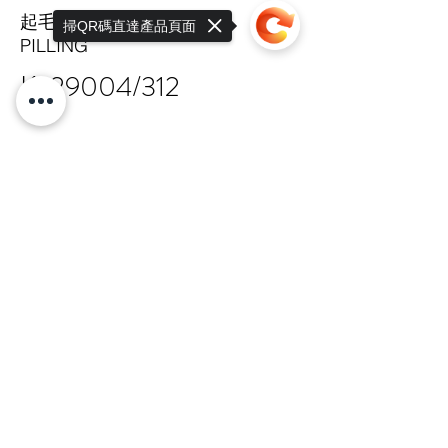
起毛球係數
掃QR碼直達產品頁面
PILLING
K-29004/312
Sorry, the checkout page does not
support sharing
Copied to clipboard
TAIPEI HQ Mon-Fri 9:00-17:30
+886 · 2 · 2717 · 6178
N.18-1, Lane 303, Sec.3, Nangking East
Rd.,
Songshan Dist., Taipei, 105 Taiwan R.O.C
總公司 嘉锋有限公司