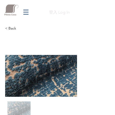
登入 Log In
< Back
Previous
Next