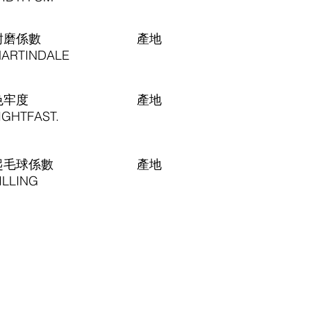
耐磨係數
​產地
ARTINDALE
色牢度
​產地
IGHTFAST.
起毛球係數
​產地
ILLING