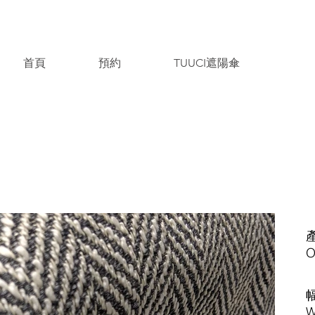
首頁
預約
TUUCI遮陽傘
​
O
​
W