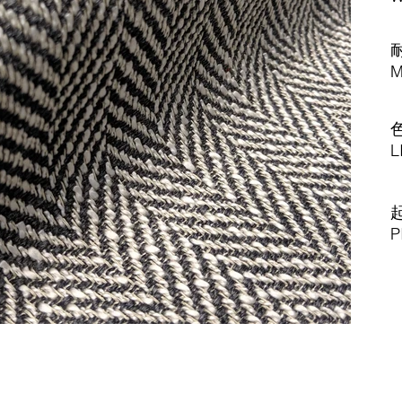
M
L
P