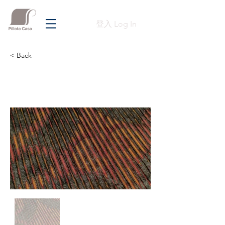
登入 Log In
< Back
Previous
Next