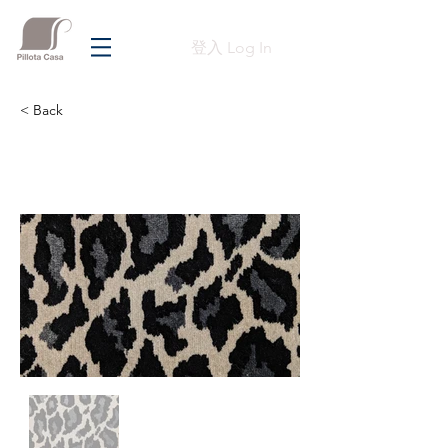
登入 Log In
< Back
Previous
Next