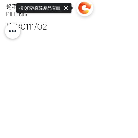
起毛球係數
掃QR碼直達產品頁面
PILLING
K-80111/02
Sorry, the checkout page does not
support sharing
Copied to clipboard
HIT
TAIPEI HQ Mon-Fri 9:00-17:30
+886 · 2 · 2717 · 6178
N.18-1, Lane 303, Sec.3, Nangking East
Rd.,
Songshan Dist., Taipei, 105 Taiwan R.O.C
總公司 嘉锋有限公司