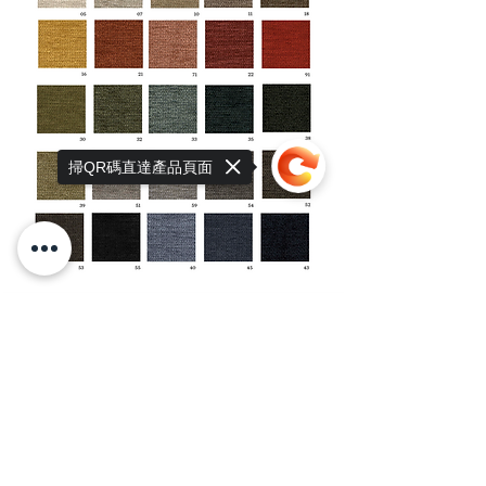
掃QR碼直達產品頁面
Sorry, the checkout page does not
support sharing
Copied to clipboard