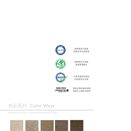
色彩系列 ​Color Ways
採購布樣請備註色號 · 批染布料具些微色差屬正常現象