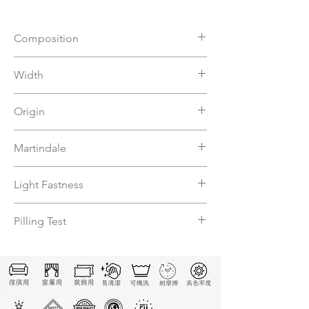
Composition
81%VI 19%PL
Width
140
Origin
Italy
Martindale
20000
Light Fastness
≧4
Pilling Test
4