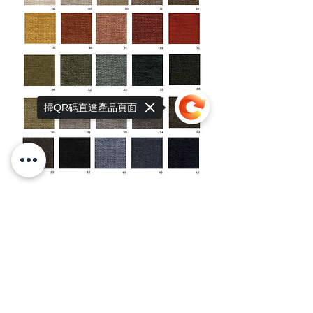
掃QR碼直達產品頁面
Sorry, the checkout page does not
support sharing
Copied to clipboard