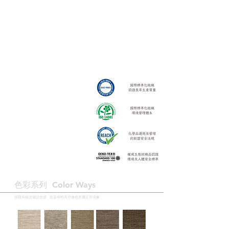
色彩系列 ​Color Ways
採購布樣請備註色號 · 批染布料具些微色差屬正常現象