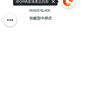
掃QR碼直達產品頁面
SHADE BLADE
快艇型中桿式
Sorry, the checkout page does not
discover more
support sharing
Copied to clipboard
STING RAY