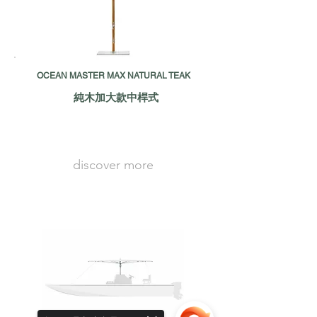
OCEAN MASTER MAX NATURAL TEAK
純木加大款中桿式
discover more