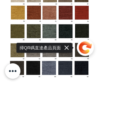
掃QR碼直達產品頁面
Sorry, the checkout page does not
support sharing
Copied to clipboard