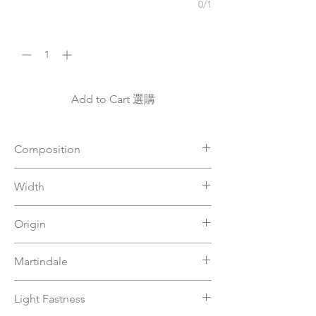
0/1
數量
*
Add to Cart 選購
Composition
50%VI 20%CO 12%PL 18%PC
Width
140 CM
Origin
Italy
Martindale
40000
Light Fastness