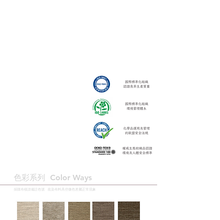
色彩系列 ​Color Ways
採購布樣請備註色號 · 批染布料具些微色差屬正常現象