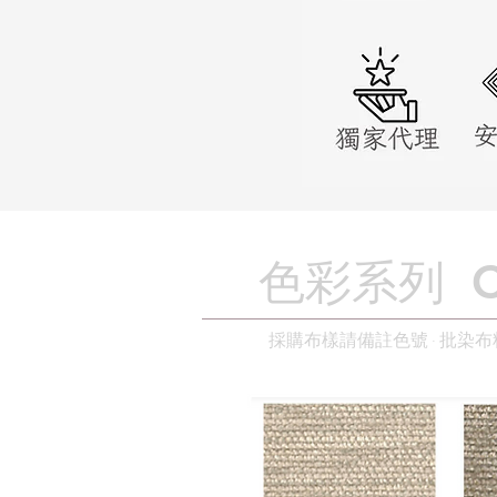
色彩系列 ​Co
採購布樣請備註色號 · 批染