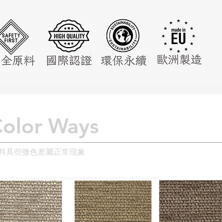
lor Ways
布料具些微色差屬正常現象