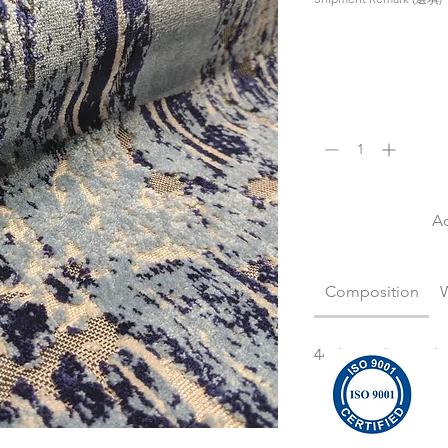
數量
*
A
Composition
44%VI 30%PL 20%