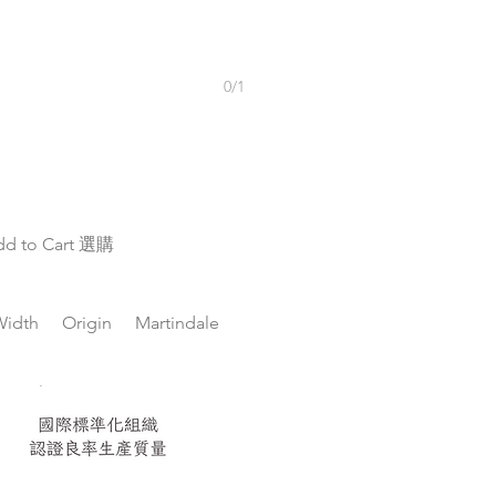
0/1
dd to Cart 選購
Width
Origin
Martindale
Light Fastness
Pilling Test
CO 6%PC