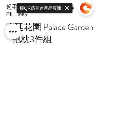
起毛球係數
掃QR碼直達產品頁面
PILLING
宮廷花園 Palace Garden
- 抱枕3件組
Sorry, the checkout page does not
support sharing
Copied to clipboard
Premium
TAIPEI HQ Mon-Fri 9:00-17:30
+886 · 2 · 2717 · 6178
N.18-1, Lane 303, Sec.3, Nangking East
Rd.,
Songshan Dist., Taipei, 105 Taiwan R.O.C
總公司 嘉锋有限公司