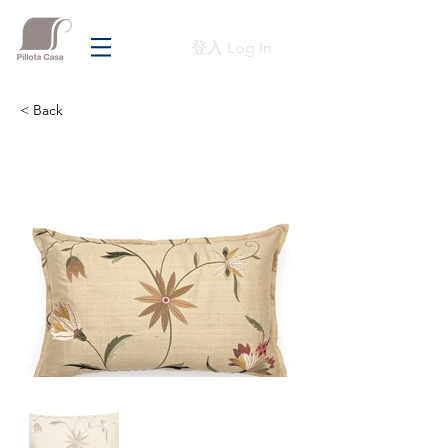
登入 Log In
< Back
Previous
Next