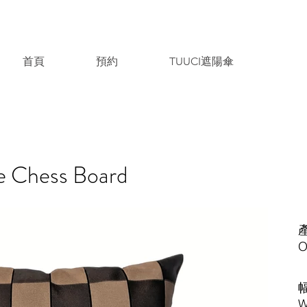
首頁
預約
TUUCI遮陽傘
Chess Board
​
O
​
W