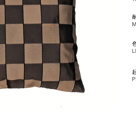
M
L
P