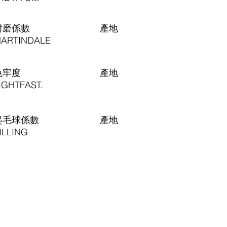
耐磨係數
​產地
ARTINDALE
色牢度
​產地
IGHTFAST.
起毛球係數
​產地
ILLING