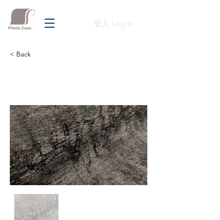
登入 Log In
< Back
Previous
Next