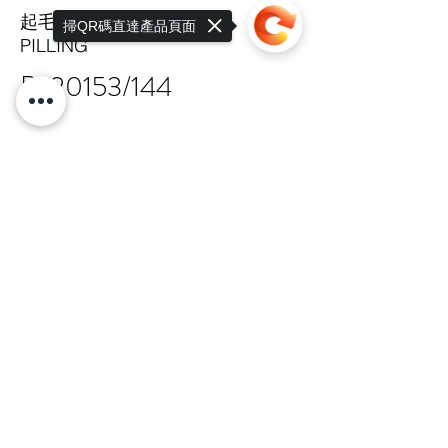
起毛球係數
掃QR碼直達產品頁面
PILLING
B-20153/144
Sorry, the checkout page does not
support sharing
Copied to clipboard
SALE
TAIPEI HQ Mon-Fri 9:00-17:30
+886 · 2 · 2717 · 6178
N.18-1, Lane 303, Sec.3, Nangking East
Rd.,
Songshan Dist., Taipei, 105 Taiwan R.O.C
總公司 嘉锋有限公司