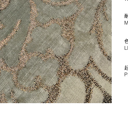
M
L
P