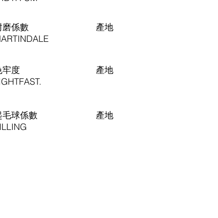
耐磨係數
​產地
ARTINDALE
色牢度
​產地
IGHTFAST.
起毛球係數
​產地
ILLING