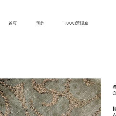
首頁
預約
TUUCI遮陽傘
​
O
​
W