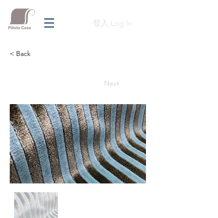
登入 Log In
< Back
Previous
Next