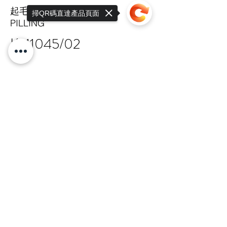
起毛球係數
掃QR碼直達產品頁面
PILLING
K-11045/02
Sorry, the checkout page does not
support sharing
Copied to clipboard
Premium
TAIPEI HQ Mon-Fri 9:00-17:30
+886 · 2 · 2717 · 6178
N.18-1, Lane 303, Sec.3, Nangking East
Rd.,
Songshan Dist., Taipei, 105 Taiwan R.O.C
總公司 嘉锋有限公司