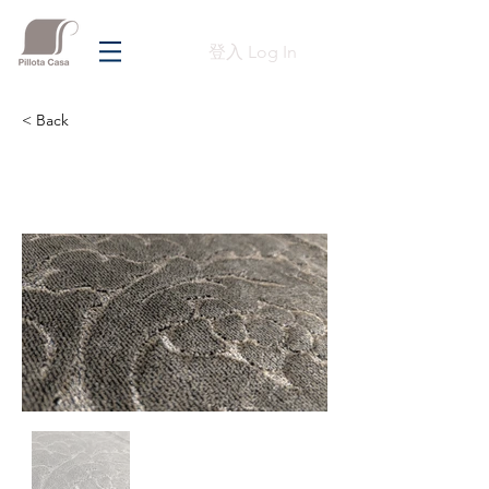
登入 Log In
< Back
Previous
Next