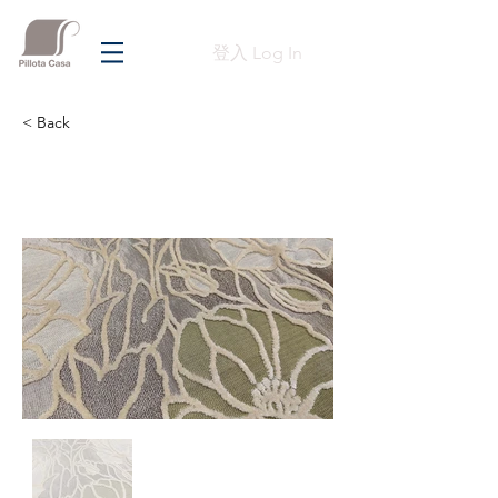
登入 Log In
< Back
Previous
Next