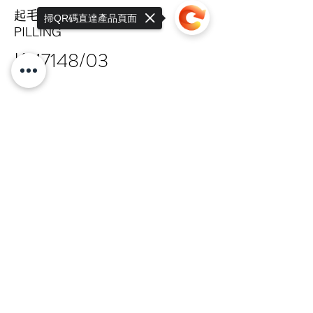
起毛球係數
掃QR碼直達產品頁面
PILLING
K-17148/03
Sorry, the checkout page does not
support sharing
Copied to clipboard
TAIPEI HQ Mon-Fri 9:00-17:30
+886 · 2 · 2717 · 6178
N.18-1, Lane 303, Sec.3, Nangking East
Rd.,
Songshan Dist., Taipei, 105 Taiwan R.O.C
總公司 嘉锋有限公司