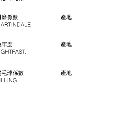
耐磨係數
​產地
ARTINDALE
色牢度
​產地
IGHTFAST.
起毛球係數
​產地
ILLING