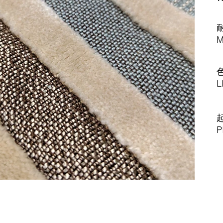
M
L
P