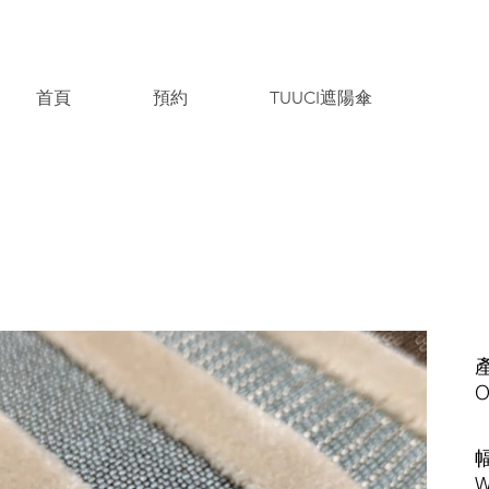
首頁
預約
TUUCI遮陽傘
​
O
​
W